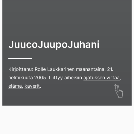
JuucoJuupoJuhani
Kirjoittanut
Rolle Laukkarinen
maanantaina, 21.
helmikuuta 2005
. Liittyy aiheisiin
ajatuksen virtaa
,
Hyppää
elämä
,
kaverit
.
sisältöö
pyyhkim
näyttöä
Blogi
Lokikirja
Arkisto
Tietoa
Kirja
sormell
ylöspäi