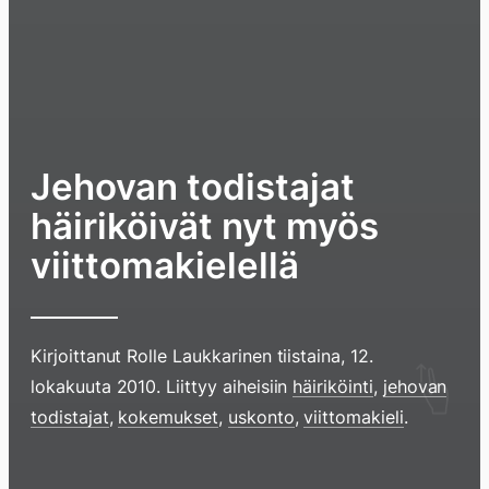
Jehovan todistajat
häiriköivät nyt myös
viittomakielellä
Kirjoittanut
Rolle Laukkarinen
tiistaina, 12.
Hyppää
lokakuuta 2010
. Liittyy aiheisiin
häiriköinti
,
jehovan
sisältöö
todistajat
,
kokemukset
,
uskonto
,
viittomakieli
.
pyyhkim
näyttöä