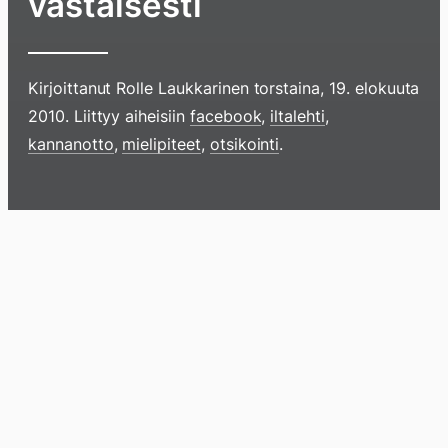
vastaisesti
Kirjoittanut
Rolle Laukkarinen
torstaina, 19. elokuuta
2010
. Liittyy aiheisiin
facebook
,
iltalehti
,
kannanotto
,
mielipiteet
,
otsikointi
.
Hyppää
sisältöö
pyyhkim
näyttöä
Blogi
Lokikirja
Arkisto
Tietoa
Kirja
sormell
ylöspäi
tai
klikkaam
tästä
Arkistomatskua