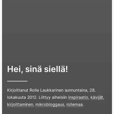
Hei, sinä siellä!
Kirjoittanut
Rolle Laukkarinen
sunnuntaina, 28.
Hyppää
lokakuuta 2012
. Liittyy aiheisiin
inspiraatio
,
kävijät
,
sisältöö
kirjoittaminen
,
mikrobloggaus
,
rollemaa
.
pyyhkim