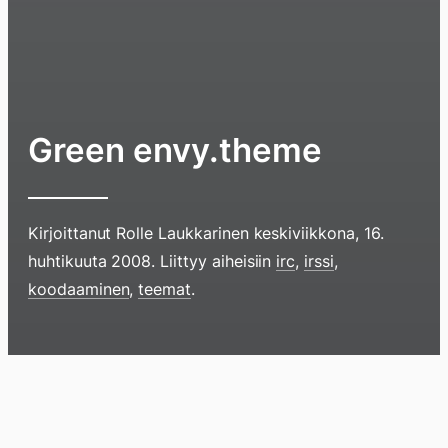
Green envy.theme
Kirjoittanut
Rolle Laukkarinen
keskiviikkona, 16.
huhtikuuta 2008
. Liittyy aiheisiin
irc
,
irssi
,
Hyppää
koodaaminen
,
teemat
.
sisältöö
pyyhkim
näyttöä
Blogi
Lokikirja
Arkisto
Tietoa
Kirja
sormell
ylöspäi