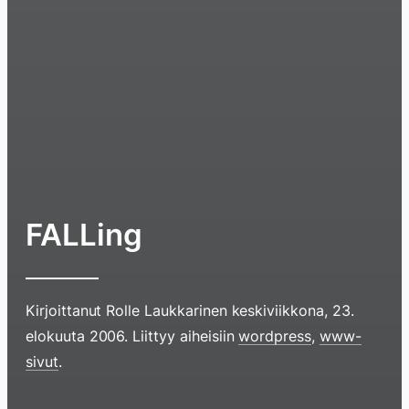
FALLing
Kirjoittanut
Rolle Laukkarinen
keskiviikkona, 23.
elokuuta 2006
. Liittyy aiheisiin
wordpress
,
www-
sivut
.
Hyppää
sisältöö