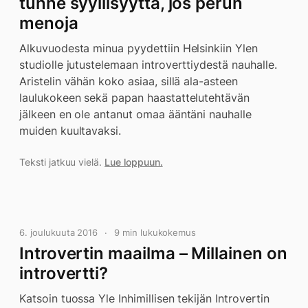
tunne syyllisyyttä, jos perun
menoja
Alkuvuodesta minua pyydettiin Helsinkiin Ylen
studiolle jutustelemaan introverttiydestä nauhalle.
Aristelin vähän koko asiaa, sillä ala-asteen
laulukokeen sekä papan haastattelutehtävän
jälkeen en ole antanut omaa ääntäni nauhalle
muiden kuultavaksi.
Teksti jatkuu vielä.
Lue loppuun.
6. joulukuuta 2016
9 min lukukokemus
Introvertin maailma – Millainen on
introvertti?
Katsoin tuossa Yle Inhimillisen tekijän Introvertin