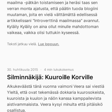
maailma -pätkän toistamiseen ja heräsi taas sen
verran monta ajatusta, että päätin tuoda blogiini
muutaman, joita en vielä välttämättä edellisessä
artikkelissani "Introverttinä maailmassa" avannut.
Kyläily Kyläily on aina ollut minulle mahdottoman
vaikeaa, vaikka olisi tuttukin kyseessä.
Teksti jatkuu vielä.
Lue loppuun.
30. huhtikuuta 2015
4 min lukukokemus
Silminnäkijä: Kuuroille Korville
Alkukeväästä tänä vuonna vaimoni Veera sai viestiä
Yleltä, että ovat tekemässä dokkaria kuurosokeista,
kuuroista ja kuulon ja näön kanssa kamppailevista
aistivammaisista. Veera kysyi minulta että pitäisikö
osallistua.