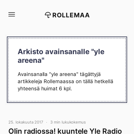
Siirry
suoraan
ROLLEMAA
sisältöön
Arkisto avainsanalle "yle
areena"
Avainsanalla "yle areena" tägättyjä
artikkeleja Rollemaassa on tällä hetkellä
yhteensä huimat 6 kpl.
25. lokakuuta 2017
3 min lukukokemus
Olin radiossa! kuuntele Yle Radio