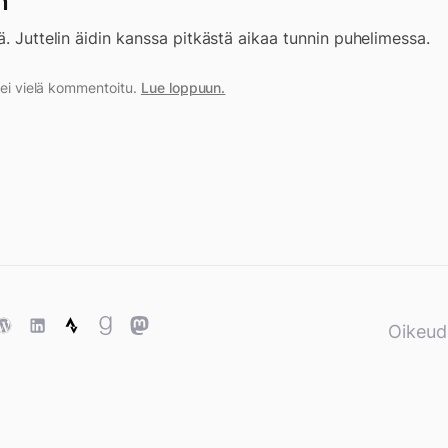
n
ä. Juttelin äidin kanssa pitkästä aikaa tunnin puhelimessa.
a ei vielä kommentoitu.
Lue loppuun.
ase
WordPress
WordPress
Strava
Goodreads
Mastodon
Oikeud