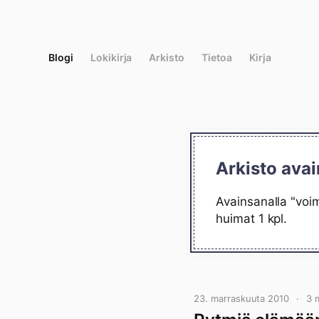
Siirry
suoraan
sisältöön
Blogi
Lokikirja
Arkisto
Tietoa
Kirja
Arkisto avai
Avainsanalla "voim
huimat 1 kpl.
23. marraskuuta 2010
3 