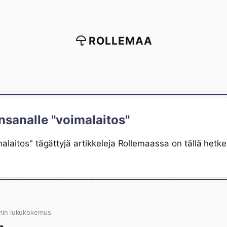
ROLLEMAA
nsanalle "voimalaitos"
alaitos" tägättyjä artikkeleja Rollemaassa on tällä hetk
min lukukokemus