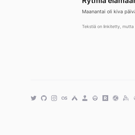
Rytmiä elämää
Maanantai oli kiva päiv
Tekstiä on linkitetty, mutt
Twitter
GitHub
Twitter
Last.fm
Untappd
Retro
Overwatch
Rawg.io
Trakt
Keyb
Achievements