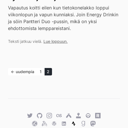
Vapautus koitti eilen kun tietokonelakko loppui
viikonlopun ja vapun kunniaksi. Join Energy Drinkin
ja söin Pantteri Duo -pussin, mikä on yksi
ehdottomista lemppareistani.
Teksti jatkuu vielä.
Lue loppuun.
← uudempia
1
2
Twitter
GitHub
Twitter
Last.fm
Untappd
Retro
Overwatch
Rawg.io
Achievements
Trakt
Keybase
WordPress
WordPress
Strava
Goodreads
Mastodon