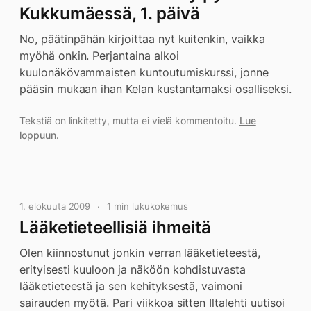
Kukkumäessä, 1. päivä
No, päätinpähän kirjoittaa nyt kuitenkin, vaikka
myöhä onkin. Perjantaina alkoi
kuulonäkövammaisten kuntoutumiskurssi, jonne
pääsin mukaan ihan Kelan kustantamaksi osalliseksi.
Tekstiä on linkitetty, mutta ei vielä kommentoitu.
Lue
loppuun.
1. elokuuta 2009
1 min lukukokemus
Lääketieteellisiä ihmeitä
Olen kiinnostunut jonkin verran lääketieteestä,
erityisesti kuuloon ja näköön kohdistuvasta
lääketieteestä ja sen kehityksestä, vaimoni
sairauden myötä. Pari viikkoa sitten Iltalehti uutisoi