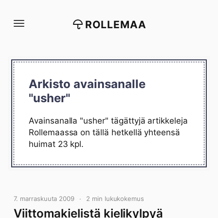
Siirry
suoraan
ROLLEMAA
sisältöön
Arkisto avainsanalle
"usher"
Avainsanalla "usher" tägättyjä artikkeleja
Rollemaassa on tällä hetkellä yhteensä
huimat 23 kpl.
7. marraskuuta 2009
2 min lukukokemus
Viittomakielistä kielikylpyä