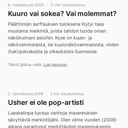
6. maaliskuuta 2009
11 min lukukokemus
Kuuro vai sokea? Vai molemmat?
Päättömän surffauksen tuloksena löytyi taas
muutama merkintä, joista tahdon tuoda oman
näkökulmani asioihin. Kyse on kuulo- ja
näkövammaisista, tai kuulonäkövammaisista, niiden
(tuki)palveluista ja oikeuksista Suomessa.
Teksti jatkuu vielä.
Lue loppuun.
2. tammikuuta 2009
3 min lukukokemus
Usher ei ole pop-artisti
Lueskelinpa tuossa vanhoja masennuksen
sävyttäviä merkintöjäni. Olen viime vuoden (2008)
aikana parantunut merkittävästi masennuksesta,