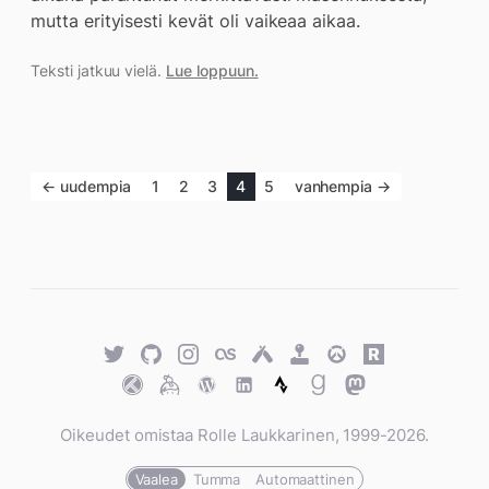
mutta erityisesti kevät oli vaikeaa aikaa.
Teksti jatkuu vielä.
Lue loppuun.
← uudempia
1
2
3
4
5
vanhempia →
Twitter
GitHub
Twitter
Last.fm
Untappd
Retro
Overwatch
Rawg.io
Achievements
Trakt
Keybase
WordPress
WordPress
Strava
Goodreads
Mastodon
Oikeudet omistaa Rolle Laukkarinen, 1999-2026.
Vaalea
Tumma
Automaattinen