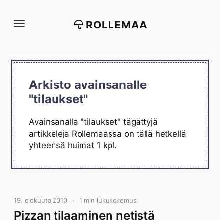
Siirry
suoraan
ROLLEMAA
sisältöön
Arkisto avainsanalle
"tilaukset"
Avainsanalla "tilaukset" tägättyjä
artikkeleja Rollemaassa on tällä hetkellä
yhteensä huimat 1 kpl.
19. elokuuta 2010
1 min lukukokemus
Pizzan tilaaminen netistä