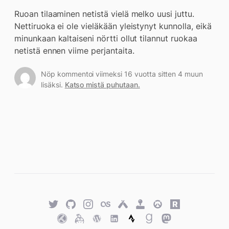
Ruoan tilaaminen netistä vielä melko uusi juttu.
Nettiruoka ei ole vieläkään yleistynyt kunnolla, eikä
minunkaan kaltaiseni nörtti ollut tilannut ruokaa
netistä ennen viime perjantaita.
Nöp kommentoi viimeksi 16 vuotta sitten 4 muun
lisäksi.
Katso mistä puhutaan.
Twitter
GitHub
Twitter
Last.fm
Untappd
Retro
Overwatch
Rawg.io
Achievements
Trakt
Keybase
WordPress
WordPress
Strava
Goodreads
Mastodon