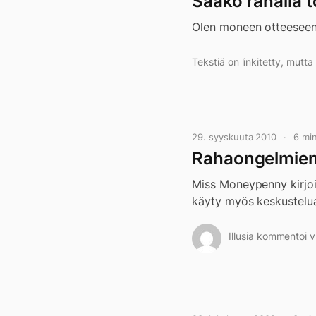
Saako rahalla t
Olen moneen otteeseen 
Tekstiä on linkitetty, mutt
29. syyskuuta 2010
6 mi
Rahaongelmien
Miss Moneypenny kirjoi
käyty myös keskustelu
Illusia kommentoi v