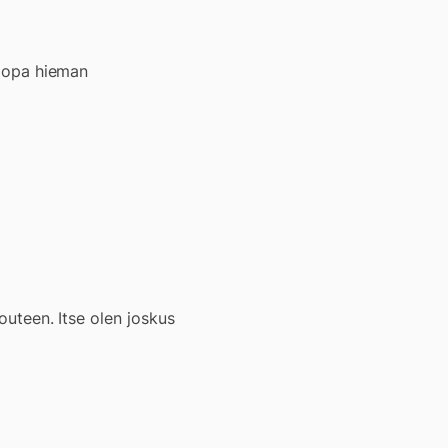
ä jopa hieman
louteen. Itse olen joskus