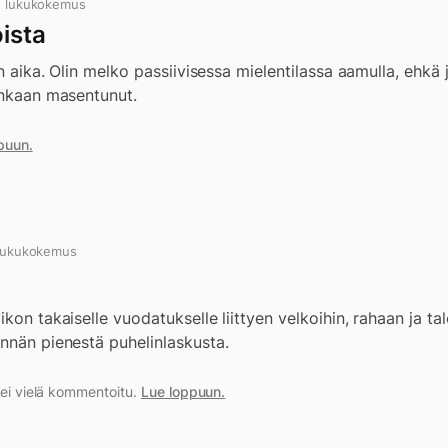
n lukukokemus
ista
jan aika. Olin melko passiivisessa mielentilassa aamulla, ehk
enkaan masentunut.
puun.
 lukukokemus
kon takaiselle vuodatukselle liittyen velkoihin, rahaan ja ta
nnän pienestä puhelinlaskusta.
a ei vielä kommentoitu.
Lue loppuun.