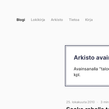
Siirry
suoraan
sisältöön
Blogi
Lokikirja
Arkisto
Tietoa
Kirja
Arkisto avai
Avainsanalla "talo
kpl.
25. lokakuuta 2010
3 mi