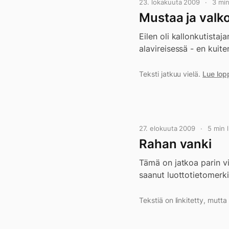
23. lokakuuta 2009
3 mi
Mustaa ja valko
Eilen oli kallonkutista
alavireisessä - en kuit
Teksti jatkuu vielä.
Lue lop
27. elokuuta 2009
5 min
Rahan vanki
Tämä on jatkoa parin vii
saanut luottotietomerki
Tekstiä on linkitetty, mutt