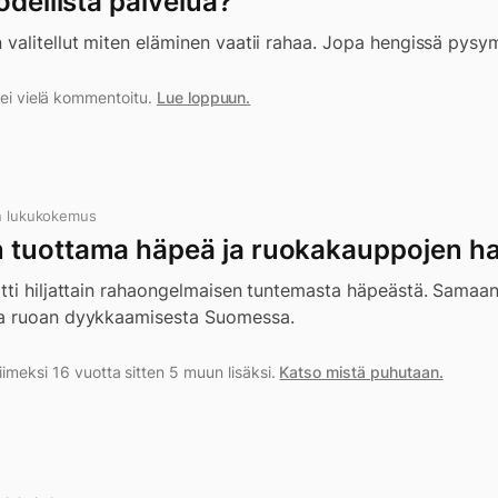
odellista palvelua?
valitellut miten eläminen vaatii rahaa. Jopa hengissä pysy
a ei vielä kommentoitu.
Lue loppuun.
n lukukokemus
 tuottama häpeä ja ruokakauppojen h
tti hiljattain rahaongelmaisen tuntemasta häpeästä. Samaan
a ruoan dyykkaamisesta Suomessa.
iimeksi 16 vuotta sitten 5 muun lisäksi.
Katso mistä puhutaan.