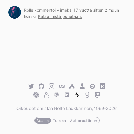
Rolle kommentoi viimeksi 17 vuotta sitten 2 muun
lisäksi.
Katso mistä puhutaan.
Twitter
GitHub
Twitter
Last.fm
Untappd
Retro
Overwatch
Rawg.io
Achievements
Trakt
Keybase
WordPress
WordPress
Strava
Goodreads
Mastodon
Oikeudet omistaa Rolle Laukkarinen, 1999-2026.
Vaalea
Tumma
Automaattinen