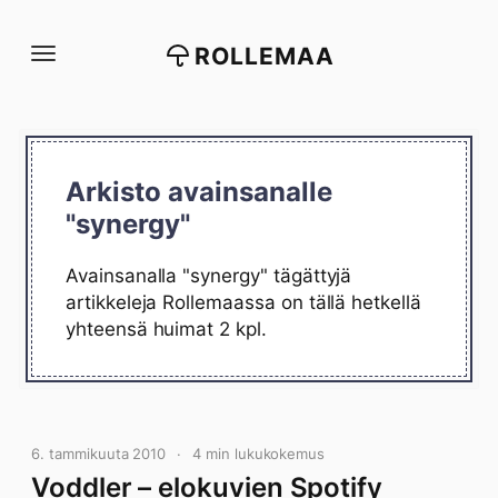
Siirry
suoraan
ROLLEMAA
sisältöön
Arkisto avainsanalle
"synergy"
Avainsanalla "synergy" tägättyjä
artikkeleja Rollemaassa on tällä hetkellä
yhteensä huimat 2 kpl.
6. tammikuuta 2010
4 min lukukokemus
Voddler – elokuvien Spotify