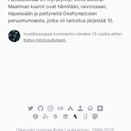
Maailman kuurot ovat hämillään, raivoissaan,
häpeissään ja pettyneitä Deaflympicsien
peruuntumisesta, jotka oli tarkoitus järjestää 10.
mustikkasoppa kommentoi viimeksi 15 vuotta sitten.
Katso mistä puhutaan.
Twitter
GitHub
Twitter
Last.fm
Untappd
Retro
Overwatch
Rawg.io
Achievements
Trakt
Keybase
WordPress
WordPress
Strava
Goodreads
Mastodon
Oikeudet omistaa Rolle Laukkarinen, 1999-2026.