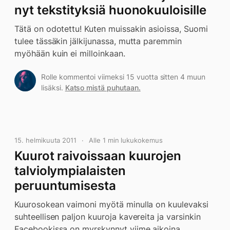
nyt tekstityksiä huonokuuloisille
Tätä on odotettu! Kuten muissakin asioissa, Suomi
tulee tässäkin jälkijunassa, mutta paremmin
myöhään kuin ei milloinkaan.
Rolle kommentoi viimeksi 15 vuotta sitten 4 muun
lisäksi.
Katso mistä puhutaan.
15. helmikuuta 2011
Alle 1 min lukukokemus
Kuurot raivoissaan kuurojen
talviolympialaisten
peruuntumisesta
Kuurosokean vaimoni myötä minulla on kuulevaksi
suhteellisen paljon kuuroja kavereita ja varsinkin
Facebookissa on myrskynnyt viime aikoina.