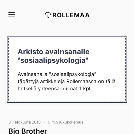
Siirry
suoraan
ROLLEMAA
sisältöön
Arkisto avainsanalle
"sosiaalipsykologia"
Avainsanalla "sosiaalipsykologia"
tägättyjä artikkeleja Rollemaassa on tällä
hetkellä yhteensä huimat 1 kpl.
31. elokuuta 2010
9 min lukukokemus
Big Brother