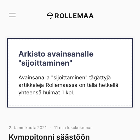
Siirry
suoraan
ROLLEMAA
sisältöön
Arkisto avainsanalle
"sijoittaminen"
Avainsanalla "sijoittaminen" tägättyjä
artikkeleja Rollemaassa on tällä hetkellä
yhteensä huimat 1 kpl.
2. tammikuuta 2021
11 min lukukokemus
Kymppitonni säästöön