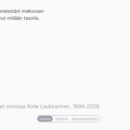
mielestäni melkoisen
ut millään tasolla.
et omistaa Rolle Laukkarinen, 1999-2026.
Vaalea
Tumma
Automaattinen