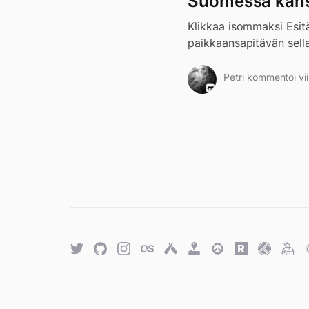
Suomessa kans
Klikkaa isommaksi Esit
paikkaansapitävän sellai
Petri kommentoi vii
Twitter
GitHub
Twitter
Last.fm
Untappd
Retro
Overwatch
Rawg.io
Trakt
Keyb
Achievements