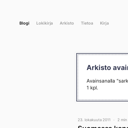
Siirry
suoraan
sisältöön
Blogi
Lokikirja
Arkisto
Tietoa
Kirja
Arkisto avai
Avainsanalla "sark
1 kpl.
23. lokakuuta 2011
2 min