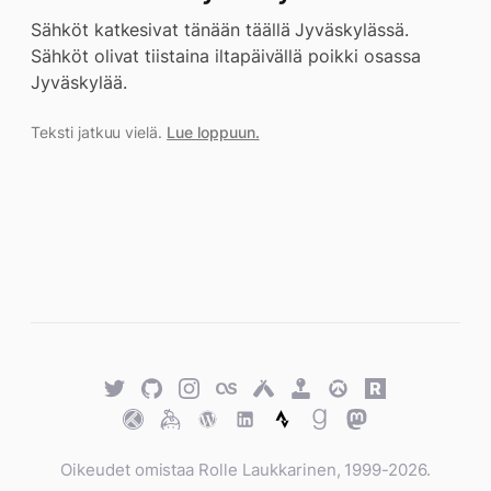
Sähköt katkesivat tänään täällä Jyväskylässä.
Sähköt olivat tiistaina iltapäivällä poikki osassa
Jyväskylää.
Teksti jatkuu vielä.
Lue loppuun.
Twitter
GitHub
Twitter
Last.fm
Untappd
Retro
Overwatch
Rawg.io
Achievements
Trakt
Keybase
WordPress
WordPress
Strava
Goodreads
Mastodon
Oikeudet omistaa Rolle Laukkarinen, 1999-2026.