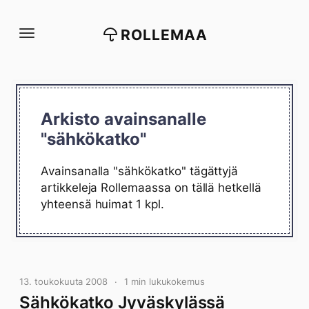
Siirry
suoraan
ROLLEMAA
sisältöön
Arkisto avainsanalle
"sähkökatko"
Avainsanalla "sähkökatko" tägättyjä
artikkeleja Rollemaassa on tällä hetkellä
yhteensä huimat 1 kpl.
13. toukokuuta 2008
1 min lukukokemus
Sähkökatko Jyväskylässä