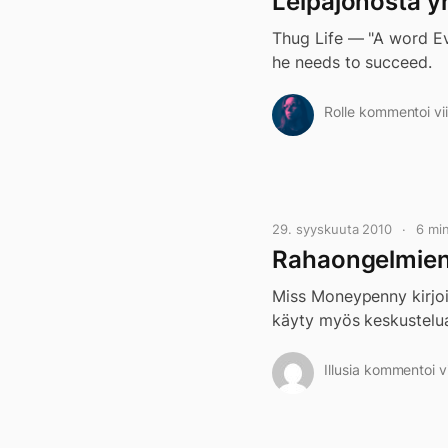
Leipäjonosta yr
Thug Life — "A word Ev
he needs to succeed.
Rolle kommentoi vii
29. syyskuuta 2010
6 mi
Rahaongelmien
Miss Moneypenny kirjoi
käyty myös keskustelu
Illusia kommentoi v