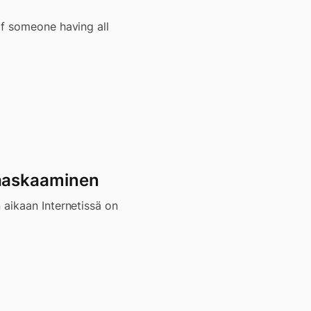
of someone having all
aaskaaminen
 aikaan Internetissä on