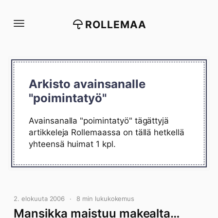
Siirry
suoraan
ROLLEMAA
sisältöön
Arkisto avainsanalle
"poimintatyö"
Avainsanalla "poimintatyö" tägättyjä
artikkeleja Rollemaassa on tällä hetkellä
yhteensä huimat 1 kpl.
2. elokuuta 2006
8 min lukukokemus
Mansikka maistuu makealta…