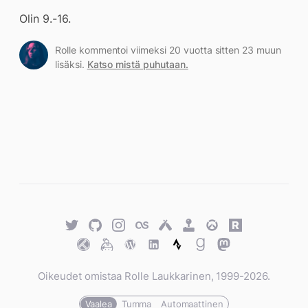
Olin 9.-16.
Rolle kommentoi viimeksi 20 vuotta sitten 23 muun
lisäksi.
Katso mistä puhutaan.
Twitter
GitHub
Twitter
Last.fm
Untappd
Retro
Overwatch
Rawg.io
Achievements
Trakt
Keybase
WordPress
WordPress
Strava
Goodreads
Mastodon
Oikeudet omistaa Rolle Laukkarinen, 1999-2026.
Vaalea
Tumma
Automaattinen