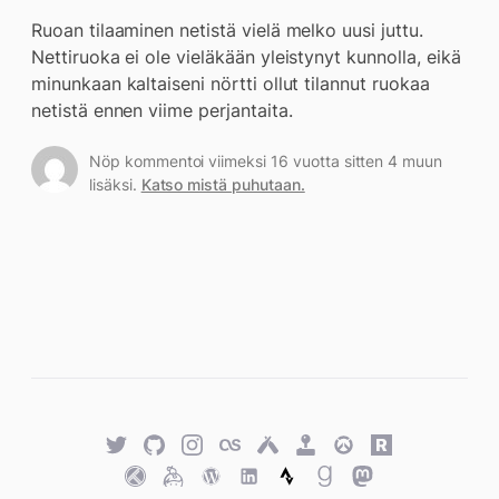
Ruoan tilaaminen netistä vielä melko uusi juttu.
Nettiruoka ei ole vieläkään yleistynyt kunnolla, eikä
minunkaan kaltaiseni nörtti ollut tilannut ruokaa
netistä ennen viime perjantaita.
Nöp kommentoi viimeksi 16 vuotta sitten 4 muun
lisäksi.
Katso mistä puhutaan.
Twitter
GitHub
Twitter
Last.fm
Untappd
Retro
Overwatch
Rawg.io
Achievements
Trakt
Keybase
WordPress
WordPress
Strava
Goodreads
Mastodon