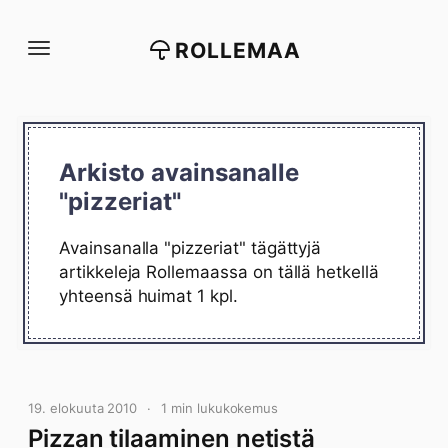
Siirry
suoraan
ROLLEMAA
sisältöön
Arkisto avainsanalle
"pizzeriat"
Avainsanalla "pizzeriat" tägättyjä
artikkeleja Rollemaassa on tällä hetkellä
yhteensä huimat 1 kpl.
19. elokuuta 2010
1 min lukukokemus
Pizzan tilaaminen netistä