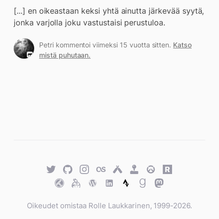
[...] en oikeastaan keksi yhtä ainutta järkevää syytä,
jonka varjolla joku vastustaisi perustuloa.
Petri kommentoi viimeksi 15 vuotta sitten.
Katso
mistä puhutaan.
Twitter
GitHub
Twitter
Last.fm
Untappd
Retro
Overwatch
Rawg.io
Achievements
Trakt
Keybase
WordPress
WordPress
Strava
Goodreads
Mastodon
Oikeudet omistaa Rolle Laukkarinen, 1999-2026.