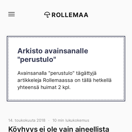
Siirry
suoraan
ROLLEMAA
sisältöön
Arkisto avainsanalle
"perustulo"
Avainsanalla "perustulo" tägättyjä
artikkeleja Rollemaassa on tällä hetkellä
yhteensä huimat 2 kpl.
14. toukokuuta 2018
10 min lukukokemus
Köyhyys ei ole vain aineellista