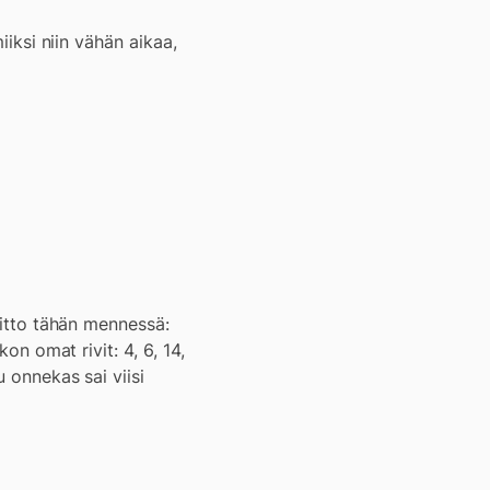
iiksi niin vähän aikaa,
voitto tähän mennessä:
on omat rivit: 4, 6, 14,
u onnekas sai viisi