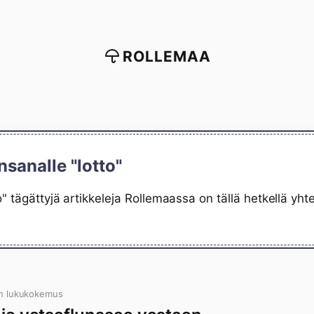
ROLLEMAA
nsanalle "lotto"
o" tägättyjä artikkeleja Rollemaassa on tällä hetkellä yh
n lukukokemus