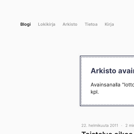
Siirry
suoraan
sisältöön
Blogi
Lokikirja
Arkisto
Tietoa
Kirja
Arkisto avai
Avainsanalla "lott
kpl.
22. helmikuuta 2011
2 mi