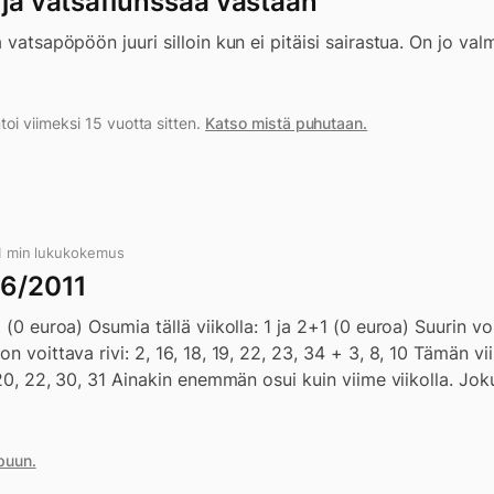
 ja vatsaflunssaa vastaan
 vatsapöpöön juuri silloin kun ei pitäisi sairastua. On jo valm
i viimeksi 15 vuotta sitten.
Katso mistä puhutaan.
 1 min lukukokemus
06/2011
1 (0 euroa) Osumia tällä viikolla: 1 ja 2+1 (0 euroa) Suurin 
n voittava rivi: 2, 16, 18, 19, 22, 23, 34 + 3, 8, 10 Tämän viik
 20, 22, 30, 31 Ainakin enemmän osui kuin viime viikolla. Jok
puun.