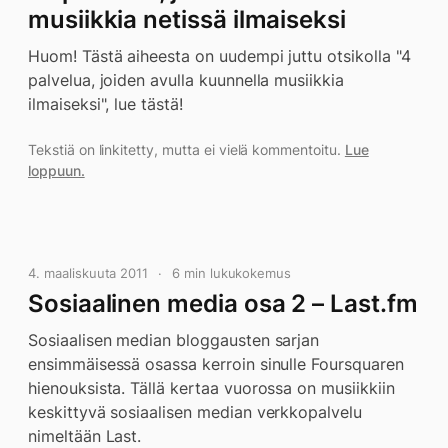
musiikkia netissä ilmaiseksi
Huom! Tästä aiheesta on uudempi juttu otsikolla "4
palvelua, joiden avulla kuunnella musiikkia
ilmaiseksi", lue tästä!
Tekstiä on linkitetty, mutta ei vielä kommentoitu.
Lue
loppuun.
4. maaliskuuta 2011
6 min lukukokemus
Sosiaalinen media osa 2 – Last.fm
Sosiaalisen median bloggausten sarjan
ensimmäisessä osassa kerroin sinulle Foursquaren
hienouksista. Tällä kertaa vuorossa on musiikkiin
keskittyvä sosiaalisen median verkkopalvelu
nimeltään Last.