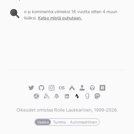
o-p kommentoi viimeksi 16 vuotta sitten 4 muun
lisäksi.
Katso mistä puhutaan.
Twitter
GitHub
Twitter
Last.fm
Untappd
Retro
Overwatch
Rawg.io
Achievements
Trakt
Keybase
WordPress
WordPress
Strava
Goodreads
Mastodon
Oikeudet omistaa Rolle Laukkarinen, 1999-2026.
Vaalea
Tumma
Automaattinen