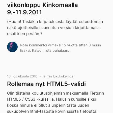
viikonloppu Kinkomaalla
9.-11.9.2011
(Huom! Tästäkin kirjoituksesta löydät esteettömän
näkörajoitteisille suunnatun version kirjoittamalla
osoitteen perään ?
Rolle kommentoi viimeksi 15 vuotta sitten 3 muun
lisäksi.
Katso mistä puhutaan.
16. joulukuuta 2010
2 min lukukokemus
Rollemaa nyt HTML5-validi
Olin tiistaina koulutusohjelman maksamalla Tieturin
HTML5 / CSS3 -kurssilla. Halusin kurssille siksi
koska minulla ei ollut alunperin tästä uuden
sukupolven html-tasosta kovin suurta tietoutta.