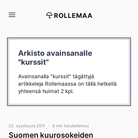
Siirry
suoraan
ROLLEMAA
sisältöön
Arkisto avainsanalle
"kurssit"
Avainsanalla "kurssit" tägättyjä
artikkeleja Rollemaassa on tällä hetkellä
yhteensä huimat 2 kpl.
22. syyskuuta 2011
8 min lukukokemus
Suomen kuurosokeiden