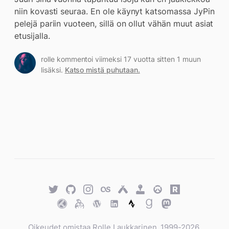
niin kovasti seuraa. En ole käynyt katsomassa JyPin
pelejä pariin vuoteen, sillä on ollut vähän muut asiat
etusijalla.
rolle kommentoi viimeksi 17 vuotta sitten 1 muun
lisäksi.
Katso mistä puhutaan.
Twitter
GitHub
Twitter
Last.fm
Untappd
Retro
Overwatch
Rawg.io
Achievements
Trakt
Keybase
WordPress
WordPress
Strava
Goodreads
Mastodon
Oikeudet omistaa Rolle Laukkarinen, 1999-2026.