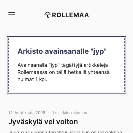
Siirry
suoraan
ROLLEMAA
sisältöön
Arkisto avainsanalle "jyp"
Avainsanalla "jyp" tägättyjä artikkeleja
Rollemaassa on tällä hetkellä yhteensä
huimat 1 kpl.
14. huhtikuuta 2009
1 min lukukokemus
Jyväskylä vei voiton
Juuri sinä vuonna tapahtuu isoja kun en jääkiekkoa