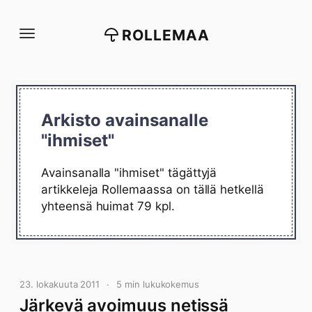
Siirry
suoraan
ROLLEMAA
sisältöön
Arkisto avainsanalle
"ihmiset"
Avainsanalla "ihmiset" tägättyjä
artikkeleja Rollemaassa on tällä hetkellä
yhteensä huimat 79 kpl.
23. lokakuuta 2011
5 min lukukokemus
Järkevä avoimuus netissä