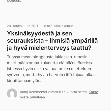
loppuun.
20. toukokuuta 2011
8 min lukukokemus
Yksinäisyydestä ja sen
seurauksista – ihmisiä ympärillä
ja hyvä mielenterveys taattu?
Tuossa mean bloggausta lukiessani rupesin
miettimään omaa kulunutta elämääni. Bussissa
istuessa hyvin usein vajoaa omien mietteiden
syöveriin, mutta hyvin harvoin niitä tajuaa alkaa
kirjoittamaan ylös.
panq kommentoi viimeksi 15 vuotta sitten.
Katso
mistä puhutaan.