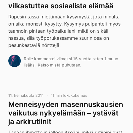
vilkastuttaa sosiaalista elämää
Rupesin tässä miettimään kysymystä, jota minulta
on aika monesti kysytty. Kysymys pulpahteli myös
taannoin pintaan työpaikallani, mikä on sikäli
hassua, sillä työporukassamme suurin osa on
pesunkestäviä nörttejä.
Rolle kommentoi viimeksi 15 vuotta sitten 1 muun
lisäksi.
Katso mistä puhutaan.
11. heinäkuuta 2011
11 min lukukokemus
Menneisyyden masennuskausien
vaikutus nykyelämään – ystävät
ja arkirutiinit
Tänään ihmettelin jälleen itseäni, miksi rutiinini ovat