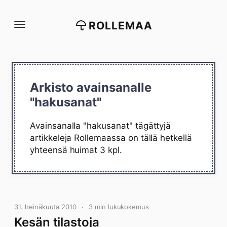
Siirry
suoraan
ROLLEMAA
sisältöön
Arkisto avainsanalle
"hakusanat"
Avainsanalla "hakusanat" tägättyjä
artikkeleja Rollemaassa on tällä hetkellä
yhteensä huimat 3 kpl.
31. heinäkuuta 2010
3 min lukukokemus
Kesän tilastoja