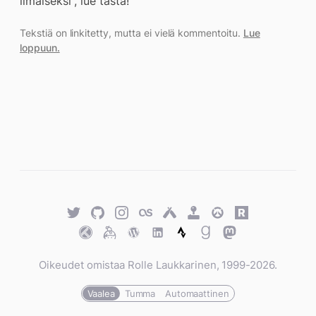
ilmaiseksi", lue tästä!
Tekstiä on linkitetty, mutta ei vielä kommentoitu.
Lue
loppuun.
Twitter
GitHub
Twitter
Last.fm
Untappd
Retro
Overwatch
Rawg.io
Achievements
Trakt
Keybase
WordPress
WordPress
Strava
Goodreads
Mastodon
Oikeudet omistaa Rolle Laukkarinen, 1999-2026.
Vaalea
Tumma
Automaattinen