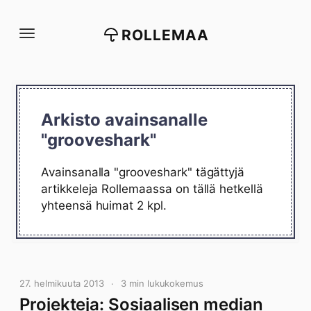
Siirry
suoraan
ROLLEMAA
sisältöön
Arkisto avainsanalle
"grooveshark"
Avainsanalla "grooveshark" tägättyjä
artikkeleja Rollemaassa on tällä hetkellä
yhteensä huimat 2 kpl.
27. helmikuuta 2013
3 min lukukokemus
Projekteja: Sosiaalisen median