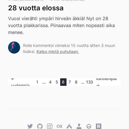
28 vuotta elossa
Vuosi vierähti ympäri hirveän äkkiä! Nyt on 28
vuotta plakkarissa. Piinaavaa miten nopeasti aika
menee.
Rolle kommentoi viimeksi 10 vuotta sitten 3 muun
lisäksi.
Katso mistä puhutaan.
←
vanhempia
1
…
4
5
6
7
8
…
133
uudempia
→
Twitter
GitHub
Twitter
Last.fm
Untappd
Retro
Overwatch
Rawg.io