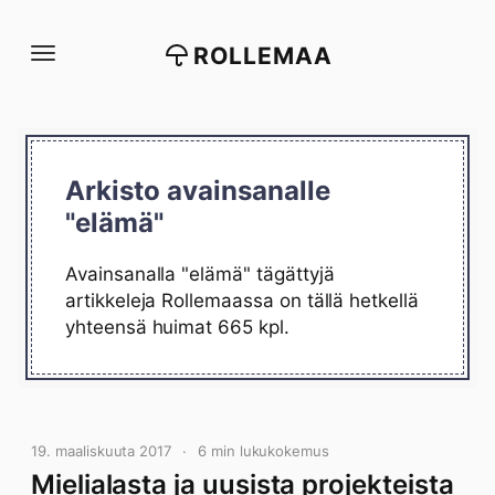
Siirry
suoraan
ROLLEMAA
sisältöön
Arkisto avainsanalle
"elämä"
Avainsanalla "elämä" tägättyjä
artikkeleja Rollemaassa on tällä hetkellä
yhteensä huimat 665 kpl.
19. maaliskuuta 2017
6 min lukukokemus
Mielialasta ja uusista projekteista