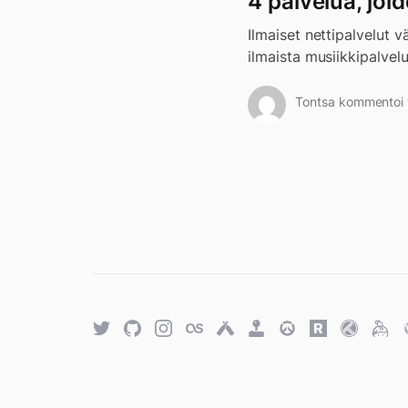
4 palvelua, joi
Ilmaiset nettipalvelut 
ilmaista musiikkipalvelu
Tontsa kommentoi v
Twitter
GitHub
Twitter
Last.fm
Untappd
Retro
Overwatch
Rawg.io
Trakt
Keyb
Achievements