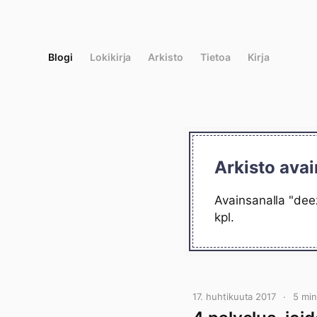
Siirry
suoraan
sisältöön
Blogi
Lokikirja
Arkisto
Tietoa
Kirja
Arkisto avai
Avainsanalla "deez
kpl.
17. huhtikuuta 2017
5 mi