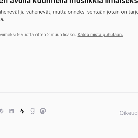
den avulla kuunnella musiikkia ilmaiseks
vähenevät ja vähenevät, mutta onneksi sentään jotain on tarjo
a.
iimeksi 9 vuotta sitten 2 muun lisäksi.
Katso mistä puhutaan.
ase
WordPress
WordPress
Strava
Goodreads
Mastodon
Oikeud