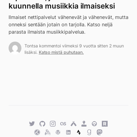
kuunnella musiikkia ilmaiseksi
Ilmaiset nettipalvelut vähenevät ja vähenevät, mutta
onneksi sentään jotain on tarjolla. Katso neljä
parasta ilmaista musiikkipalvelua.
Tontsa kommentoi viimeksi 9 vuotta sitten 2 muun
lisäksi.
Katso mistä puhutaan.
Twitter
GitHub
Twitter
Last.fm
Untappd
Retro
Overwatch
Rawg.io
Achievements
Trakt
Keybase
WordPress
WordPress
Strava
Goodreads
Mastodon