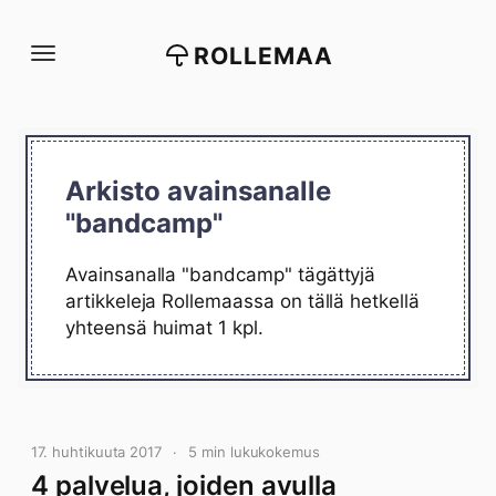
Siirry
suoraan
ROLLEMAA
sisältöön
Arkisto avainsanalle
"bandcamp"
Avainsanalla "bandcamp" tägättyjä
artikkeleja Rollemaassa on tällä hetkellä
yhteensä huimat 1 kpl.
17. huhtikuuta 2017
5 min lukukokemus
4 palvelua, joiden avulla