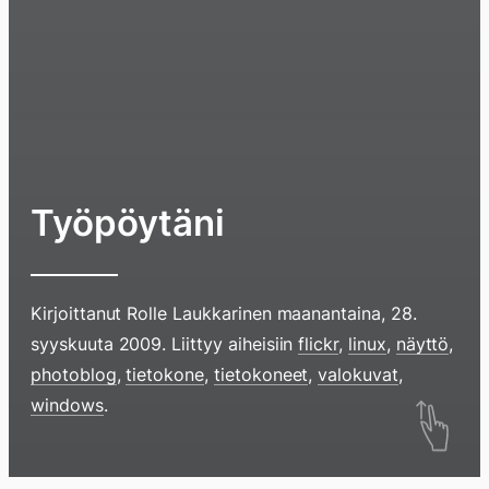
Työpöytäni
Kirjoittanut
Rolle Laukkarinen
maanantaina, 28.
syyskuuta 2009
. Liittyy aiheisiin
flickr
,
linux
,
näyttö
,
photoblog
,
tietokone
,
tietokoneet
,
valokuvat
,
Hyppää
windows
.
sisältöö
pyyhkim