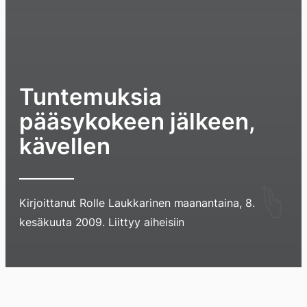
Tuntemuksia
pääsykokeen jälkeen,
kävellen
Hyppää
Kirjoittanut
Rolle Laukkarinen
maanantaina, 8.
sisältöö
kesäkuuta 2009
. Liittyy aiheisiin
pyyhkim
näyttöä
sormell
Blogi
Lokikirja
Arkisto
Tietoa
Kirja
ylöspäi