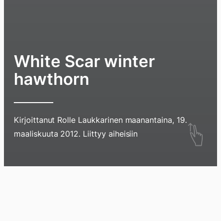
White Scar winter
hawthorn
Kirjoittanut
Rolle Laukkarinen
maanantaina, 19.
Hyppää
maaliskuuta 2012
. Liittyy aiheisiin
sisältöö
pyyhkim
näyttöä
Blogi
Lokikirja
Arkisto
Tietoa
Kirja
sormell
ylöspäi
tai