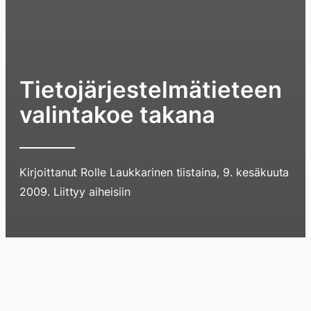
Tietojärjestelmätieteen
valintakoe takana
Kirjoittanut
Rolle Laukkarinen
tiistaina, 9. kesäkuuta
Hyppää
2009
. Liittyy aiheisiin
sisältöö
pyyhkim
näyttöä
Blogi
Lokikirja
Arkisto
Tietoa
Kirja
sormell
ylöspäi