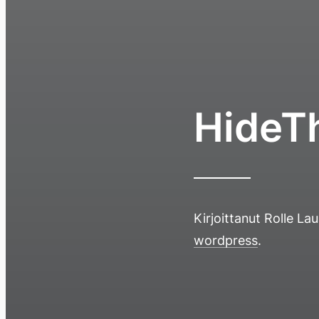
HideT
Kirjoittanut
Rolle La
wordpress
.