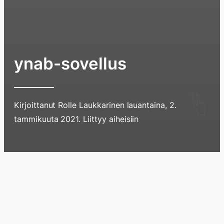
ynab-sovellus
Hyppää
Kirjoittanut
Rolle Laukkarinen
lauantaina, 2.
sisältöö
tammikuuta 2021
. Liittyy aiheisiin
pyyhkim
näyttöä
sormell
Blogi
Lokikirja
Arkisto
Tietoa
Kirja
ylöspäi
tai
klikkaam