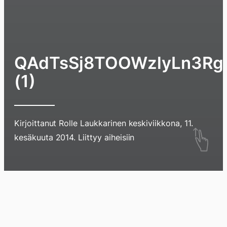
QAdTsSj8TOOWzlyLn3Rg_
(1)
Kirjoittanut
Rolle Laukkarinen
keskiviikkona, 11.
Hyppää
kesäkuuta 2014
. Liittyy aiheisiin
sisältöö
pyyhkim
näyttöä
Blogi
Lokikirja
Arkisto
Tietoa
Kirja
sormell
ylöspäi
tai