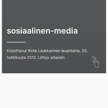
sosiaalinen-media
Kirjoittanut
Rolle Laukkarinen
lauantaina, 20.
Hyppää
huhtikuuta 2013
. Liittyy aiheisiin
sisältöö
pyyhkim
näyttöä
Blogi
Lokikirja
Arkisto
Tietoa
Kirja
sormell
ylöspäi
tai
klikkaam