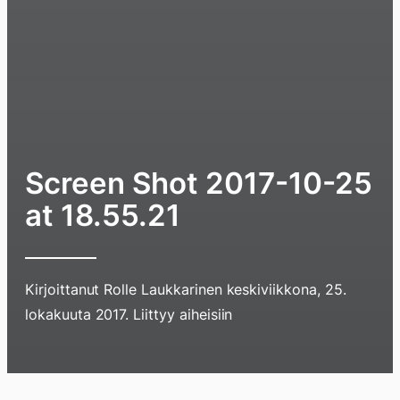
Screen Shot 2017-10-25
at 18.55.21
Kirjoittanut
Rolle Laukkarinen
keskiviikkona, 25.
lokakuuta 2017
. Liittyy aiheisiin
Hyppää
sisältöö
pyyhkim