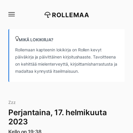
Siirry
suoraan
ROLLEMAA
sisältöön
MIKÄ LOKIKIRJA?
Rollemaan kapteenin lokikirja on Rollen kevyt
päiväkirja ja päivittäinen kirjoitushaaste. Tavoitteena
on kehittää mielenterveyttä, kirjoittamisharrastusta ja
madaltaa kynnystä itseilmaisuun.
Zzz
Perjantaina, 17. helmikuuta
2023
Kello on 19:38