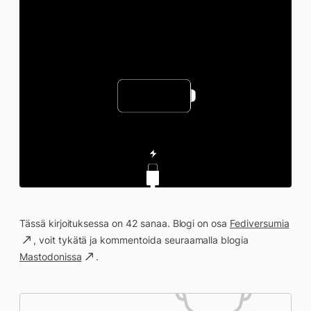
Tässä kirjoituksessa on 42 sanaa. Blogi on osa
Fediversumia
, voit tykätä ja kommentoida seuraamalla blogia
Mastodonissa
.