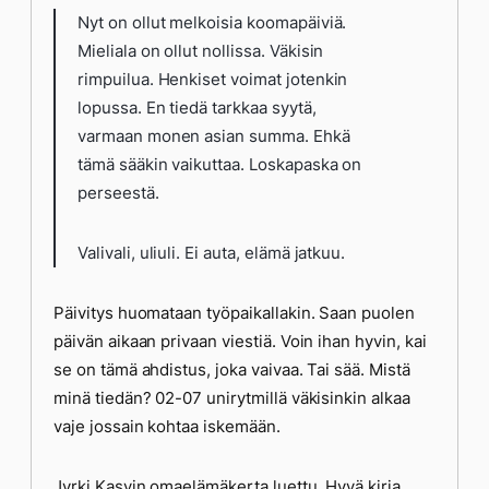
Nyt on ollut melkoisia koomapäiviä.
Mieliala on ollut nollissa. Väkisin
rimpuilua. Henkiset voimat jotenkin
lopussa. En tiedä tarkkaa syytä,
varmaan monen asian summa. Ehkä
tämä sääkin vaikuttaa. Loskapaska on
perseestä.
Valivali, uliuli. Ei auta, elämä jatkuu.
Päivitys huomataan työpaikallakin. Saan puolen
päivän aikaan privaan viestiä. Voin ihan hyvin, kai
se on tämä ahdistus, joka vaivaa. Tai sää. Mistä
minä tiedän? 02-07 unirytmillä väkisinkin alkaa
vaje jossain kohtaa iskemään.
Jyrki Kasvin omaelämäkerta luettu. Hyvä kirja.