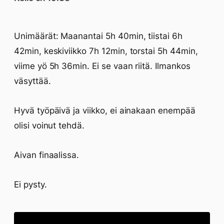
Unimäärät: Maanantai 5h 40min, tiistai 6h
42min, keskiviikko 7h 12min, torstai 5h 44min,
viime yö 5h 36min. Ei se vaan riitä. Ilmankos
väsyttää.
Hyvä työpäivä ja viikko, ei ainakaan enempää
olisi voinut tehdä.
Aivan finaalissa.
Ei pysty.