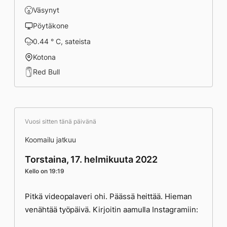
Väsynyt
Pöytäkone
0.44 ° C, sateista
Kotona
Red Bull
Vuosi sitten tänä päivänä
Koomailu jatkuu
Torstaina, 17. helmikuuta 2022
Kello on 19:19
Pitkä videopalaveri ohi. Päässä heittää. Hieman
venähtää työpäivä. Kirjoitin aamulla Instagramiin: