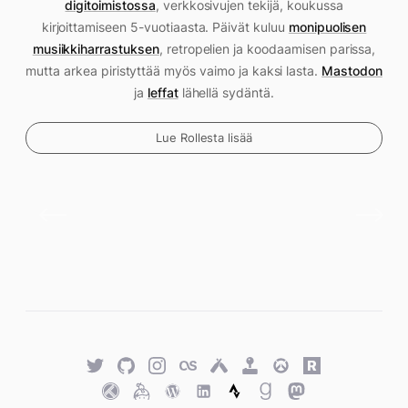
digitoimistossa
, verkkosivujen tekijä, koukussa
kirjoittamiseen 5-vuotiaasta. Päivät kuluu
monipuolisen
musiikkiharrastuksen
, retropelien ja koodaamisen parissa,
mutta arkea piristyttää myös vaimo ja kaksi lasta.
Mastodon
ja
leffat
lähellä sydäntä.
Lue Rollesta lisää
Twitter
GitHub
Twitter
Last.fm
Untappd
Retro
Overwatch
Rawg.io
Achievements
Trakt
Keybase
WordPress
WordPress
Strava
Goodreads
Mastodon