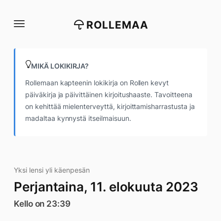
Siirry
suoraan
ROLLEMAA
sisältöön
MIKÄ LOKIKIRJA?
Rollemaan kapteenin lokikirja on Rollen kevyt
päiväkirja ja päivittäinen kirjoitushaaste. Tavoitteena
on kehittää mielenterveyttä, kirjoittamisharrastusta ja
madaltaa kynnystä itseilmaisuun.
Yksi lensi yli käenpesän
Perjantaina, 11. elokuuta 2023
Kello on 23:39