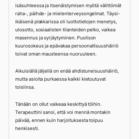
isäsuhteessa ja itsenäistymisen myötä välittömät
raha-, päihde- ja mielenterveysongelmat. Täysi-
ikäisenä plakkarissa oli luottotietojen menetys,
ulosotto, sosiaalisten tilanteiden pelko, vaikea
masennus ja syrjäytyminen. Puolison
kuurosokeus ja epävakaa persoonallisuushäiriö
toivat oman mausteensa nuoruuteen.
Aikuisiällä jäljellä on enää ahdistuneisuushäiriö,
mutta asioita purkaessa kaikki kietoutuvat
toisiinsa.
Tänään on ollut vaikeaa keskittyä töihin.
Terapeuttini sanoi, että voi mennä montakin
päivää, ennen kuin harjoituksesta toipuu
henkisesti.