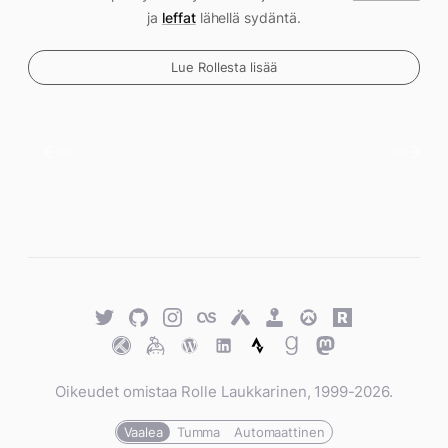
ja
leffat
lähellä sydäntä.
Lue Rollesta lisää
Twitter
GitHub
Twitter
Last.fm
Untappd
Retro
Overwatch
Rawg.io
Achievements
Trakt
Keybase
WordPress
WordPress
Strava
Goodreads
Mastodon
Oikeudet omistaa Rolle Laukkarinen, 1999-2026.
Vaalea
Tumma
Automaattinen