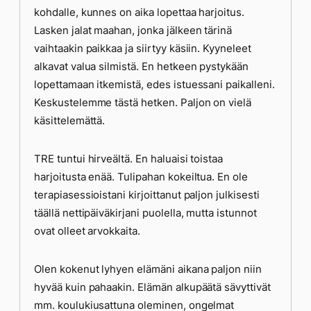
kohdalle, kunnes on aika lopettaa harjoitus.
Lasken jalat maahan, jonka jälkeen tärinä
vaihtaakin paikkaa ja siirtyy käsiin. Kyyneleet
alkavat valua silmistä. En hetkeen pystykään
lopettamaan itkemistä, edes istuessani paikalleni.
Keskustelemme tästä hetken. Paljon on vielä
käsittelemättä.
TRE tuntui hirveältä. En haluaisi toistaa
harjoitusta enää. Tulipahan kokeiltua. En ole
terapiasessioistani kirjoittanut paljon julkisesti
täällä nettipäiväkirjani puolella, mutta istunnot
ovat olleet arvokkaita.
Olen kokenut lyhyen elämäni aikana paljon niin
hyvää kuin pahaakin. Elämän alkupäätä sävyttivät
mm. koulukiusattuna oleminen, ongelmat