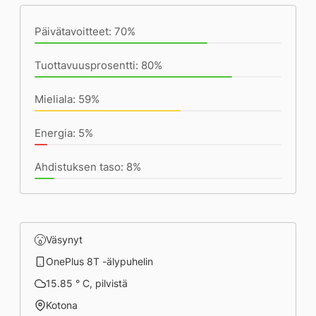
Päivätavoitteet: 70%
Tuottavuusprosentti: 80%
Mieliala: 59%
Energia: 5%
Ahdistuksen taso: 8%
Väsynyt
OnePlus 8T -älypuhelin
15.85 ° C, pilvistä
Kotona