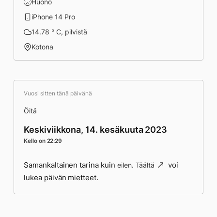
Huono
iPhone 14 Pro
14.78 ° C, pilvistä
Kotona
Vuosi sitten tänä päivänä
Öitä
Keskiviikkona, 14. kesäkuuta 2023
Kello on 22:29
Samankaltainen tarina kuin
.
voi
eilen
Täältä
lukea päivän mietteet.