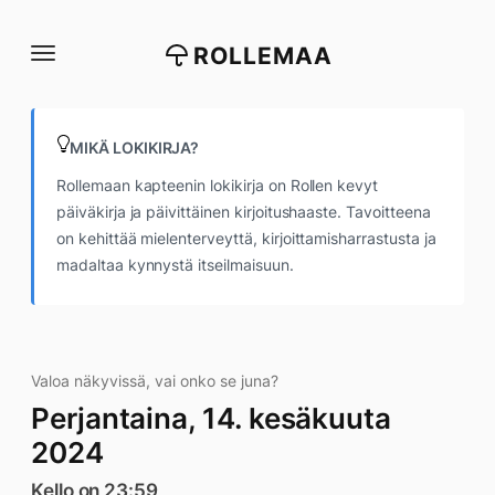
Siirry
suoraan
ROLLEMAA
sisältöön
MIKÄ LOKIKIRJA?
Rollemaan kapteenin lokikirja on Rollen kevyt
päiväkirja ja päivittäinen kirjoitushaaste. Tavoitteena
on kehittää mielenterveyttä, kirjoittamisharrastusta ja
madaltaa kynnystä itseilmaisuun.
Valoa näkyvissä, vai onko se juna?
Perjantaina, 14. kesäkuuta
2024
Kello on 23:59