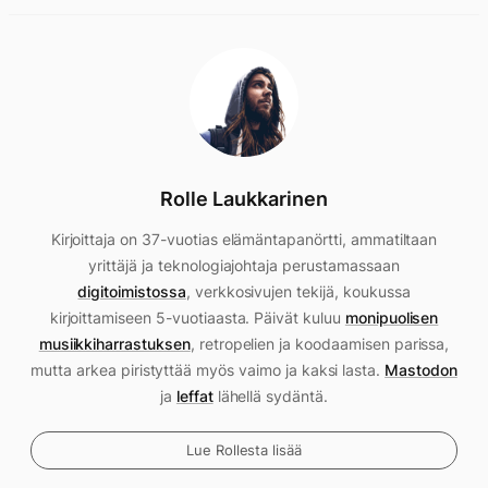
Rolle Laukkarinen
Kirjoittaja on 37-vuotias elämäntapanörtti, ammatiltaan
yrittäjä ja teknologiajohtaja perustamassaan
digitoimistossa
, verkkosivujen tekijä, koukussa
kirjoittamiseen 5-vuotiaasta. Päivät kuluu
monipuolisen
musiikkiharrastuksen
, retropelien ja koodaamisen parissa,
mutta arkea piristyttää myös vaimo ja kaksi lasta.
Mastodon
ja
leffat
lähellä sydäntä.
Lue Rollesta lisää