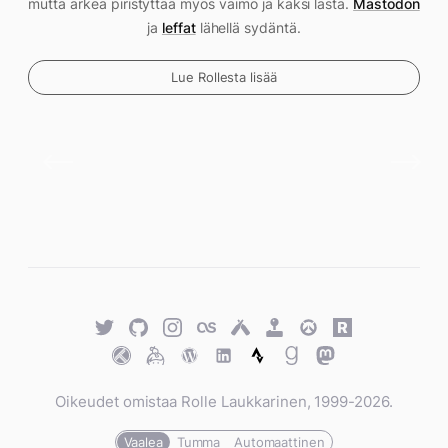
mutta arkea piristyttää myös vaimo ja kaksi lasta.
Mastodon
ja
leffat
lähellä sydäntä.
Lue Rollesta lisää
Twitter
GitHub
Twitter
Last.fm
Untappd
Retro
Overwatch
Rawg.io
Achievements
Trakt
Keybase
WordPress
WordPress
Strava
Goodreads
Mastodon
Oikeudet omistaa Rolle Laukkarinen, 1999-2026.
Vaalea
Tumma
Automaattinen