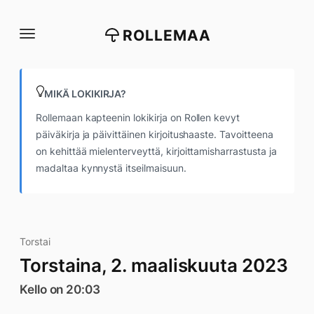
Siirry
suoraan
ROLLEMAA
sisältöön
MIKÄ LOKIKIRJA?
Rollemaan kapteenin lokikirja on Rollen kevyt
päiväkirja ja päivittäinen kirjoitushaaste. Tavoitteena
on kehittää mielenterveyttä, kirjoittamisharrastusta ja
madaltaa kynnystä itseilmaisuun.
Torstai
Torstaina, 2. maaliskuuta 2023
Kello on 20:03