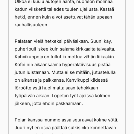
Ulkoa ei kuulu autojen ääntä, nuorison mölinää,
kadun vilskettä tai edes tuulen ujellusta. Kestää
hetki, ennen kuin aivot asettuvat tähän upeaan
rauhallisuuteen.
Palataan vielä hetkeksi päiväaikaan. Suuni käy,
puheripuli
iskee kuin salama kirkkaalta taivaalta.
Kahvikuppeja on tullut kumottua vähän liikaakin.
Kofeiinin aikaansaama hyperaktiivisuus pistää
jutun luistamaan. Mutta ei se mitään, jutustelulla
on aikansa ja paikkansa. Kahvikuppi kädessä
lörpöttelystä huolimatta saan tehokkaan
työpäivän aikaan. Lopetan työt ajoissa kolmen
jälkeen, jotta ehdin pakkaamaan.
Pojan kanssa mummolassa seuraavat kolme yötä.
Juuri nyt en osaa päättää sulkisinko kannettavan