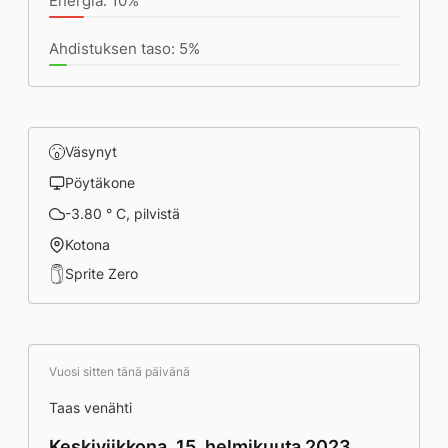
Energia: 10%
Ahdistuksen taso: 5%
Väsynyt
Pöytäkone
-3.80 ° C, pilvistä
Kotona
Sprite Zero
Vuosi sitten tänä päivänä
Taas venähti
Keskiviikkona, 15. helmikuuta 2023