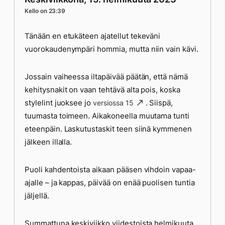
Kello on 23:39
Tänään en etukäteen ajatellut tekeväni
vuorokaudenympäri hommia, mutta niin vain kävi.
Jossain vaiheessa iltapäivää päätän, että nämä
kehitysnakit on vaan tehtävä alta pois, koska
stylelint juoksee jo
. Siispä,
versiossa 15
tuumasta toimeen. Aikakoneella muutama tunti
eteenpäin. Laskutustaskit teen siinä kymmenen
jälkeen illalla.
Puoli kahdentoista aikaan pääsen vihdoin vapaa-
ajalle – ja kappas, päivää on enää puolisen tuntia
jäljellä.
Summattuna keskiviikko viidestoista helmikuuta