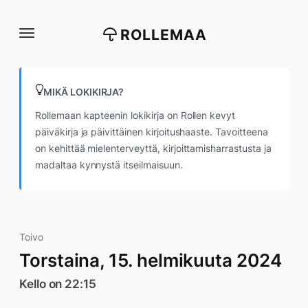
Siirry
suoraan
ROLLEMAA
sisältöön
MIKÄ LOKIKIRJA?
Rollemaan kapteenin lokikirja on Rollen kevyt
päiväkirja ja päivittäinen kirjoitushaaste. Tavoitteena
on kehittää mielenterveyttä, kirjoittamisharrastusta ja
madaltaa kynnystä itseilmaisuun.
Toivo
Torstaina, 15. helmikuuta 2024
Kello on 22:15