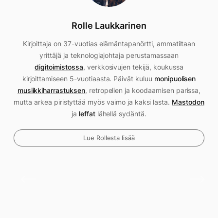
Rolle Laukkarinen
Kirjoittaja on 37-vuotias elämäntapanörtti, ammatiltaan
yrittäjä ja teknologiajohtaja perustamassaan
digitoimistossa
, verkkosivujen tekijä, koukussa
kirjoittamiseen 5-vuotiaasta. Päivät kuluu
monipuolisen
musiikkiharrastuksen
, retropelien ja koodaamisen parissa,
mutta arkea piristyttää myös vaimo ja kaksi lasta.
Mastodon
ja
leffat
lähellä sydäntä.
Lue Rollesta lisää