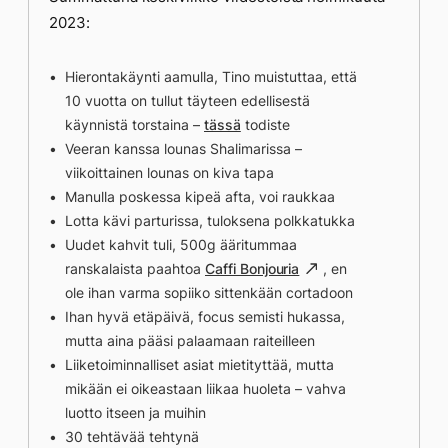
2023:
Hierontakäynti aamulla, Tino muistuttaa, että
10 vuotta on tullut täyteen edellisestä
käynnistä torstaina –
tässä
todiste
Veeran kanssa lounas Shalimarissa –
viikoittainen lounas on kiva tapa
Manulla poskessa kipeä afta, voi raukkaa
Lotta kävi parturissa, tuloksena polkkatukka
Uudet kahvit tuli, 500g ääritummaa
ranskalaista paahtoa
Caffi Bonjouria
, en
ole ihan varma sopiiko sittenkään cortadoon
Ihan hyvä etäpäivä, focus semisti hukassa,
mutta aina pääsi palaamaan raiteilleen
Liiketoiminnalliset asiat mietityttää, mutta
mikään ei oikeastaan liikaa huoleta – vahva
luotto itseen ja muihin
30 tehtävää tehtynä