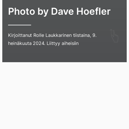
Photo by Dave Hoefler
Hyppää
Kirjoittanut
Rolle Laukkarinen
tiistaina, 9.
sisältöö
heinäkuuta 2024
. Liittyy aiheisiin
pyyhkim
näyttöä
sormell
Blogi
Lokikirja
Arkisto
Tietoa
Kirja
ylöspäi
tai
klikkaam
tästä
Arkistomatskua