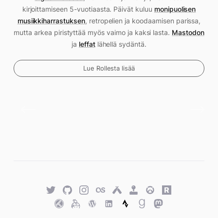
kirjoittamiseen 5-vuotiaasta. Päivät kuluu
monipuolisen
musiikkiharrastuksen
, retropelien ja koodaamisen parissa,
mutta arkea piristyttää myös vaimo ja kaksi lasta.
Mastodon
ja
leffat
lähellä sydäntä.
Lue Rollesta lisää
Twitter
GitHub
Twitter
Last.fm
Untappd
Retro
Overwatch
Rawg.io
Achievements
Trakt
Keybase
WordPress
WordPress
Strava
Goodreads
Mastodon