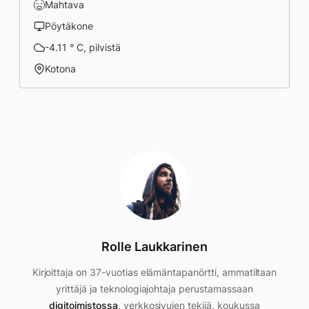
Mahtava
Pöytäkone
-4.11 ° C, pilvistä
Kotona
Rolle Laukkarinen
Kirjoittaja on 37-vuotias elämäntapanörtti, ammatiltaan
yrittäjä ja teknologiajohtaja perustamassaan
digitoimistossa
, verkkosivujen tekijä, koukussa