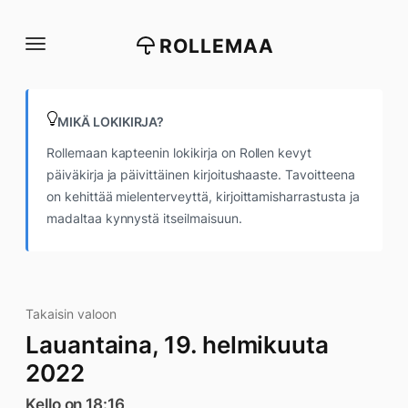
Siirry
suoraan
ROLLEMAA
sisältöön
MIKÄ LOKIKIRJA?
Rollemaan kapteenin lokikirja on Rollen kevyt
päiväkirja ja päivittäinen kirjoitushaaste. Tavoitteena
on kehittää mielenterveyttä, kirjoittamisharrastusta ja
madaltaa kynnystä itseilmaisuun.
Takaisin valoon
Lauantaina, 19. helmikuuta
2022
Kello on 18:16