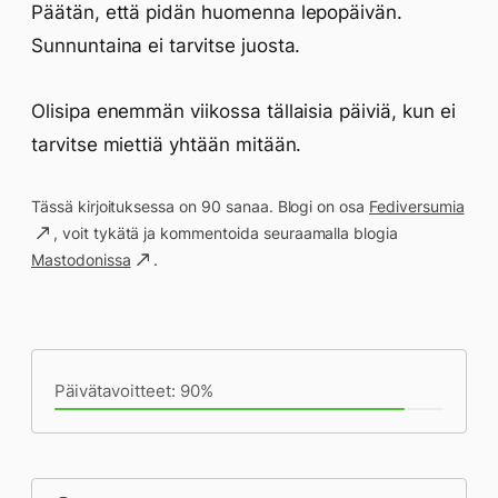
Päätän, että pidän huomenna lepopäivän.
Sunnuntaina ei tarvitse juosta.
Olisipa enemmän viikossa tällaisia päiviä, kun ei
tarvitse miettiä yhtään mitään.
Tässä kirjoituksessa on 90 sanaa. Blogi on osa
Fediversumia
, voit tykätä ja kommentoida seuraamalla blogia
Mastodonissa
.
Päivän saavutukset kirjoittamishetkeen
(18:16) mennessä
Päivätavoitteet: 90%