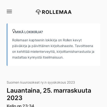
Siirry
suoraan
ROLLEMAA
sisältöön
MIKÄ LOKIKIRJA?
Rollemaan kapteenin lokikirja on Rollen kevyt
päiväkirja ja päivittäinen kirjoitushaaste. Tavoitteena
on kehittää mielenterveyttä, kirjoittamisharrastusta ja
madaltaa kynnystä itseilmaisuun.
Suomen kuurosokeat ry:n syyskokous 2023
Lauantaina, 25. marraskuuta
2023
Kello on 23:34