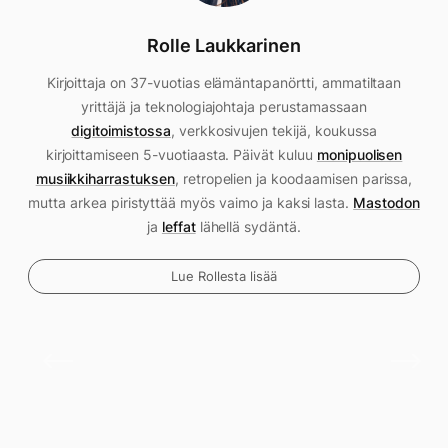
Rolle Laukkarinen
Kirjoittaja on 37-vuotias elämäntapanörtti, ammatiltaan
yrittäjä ja teknologiajohtaja perustamassaan
digitoimistossa
, verkkosivujen tekijä, koukussa
kirjoittamiseen 5-vuotiaasta. Päivät kuluu
monipuolisen
musiikkiharrastuksen
, retropelien ja koodaamisen parissa,
mutta arkea piristyttää myös vaimo ja kaksi lasta.
Mastodon
ja
leffat
lähellä sydäntä.
Lue Rollesta lisää