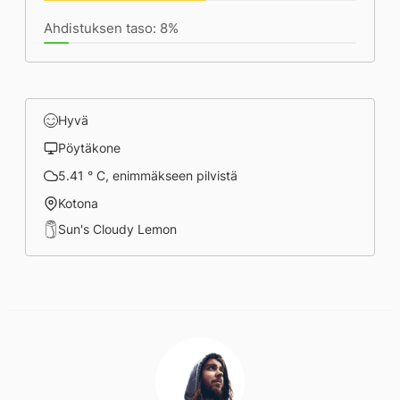
Ahdistuksen taso: 8%
Hyvä
Pöytäkone
5.41 ° C, enimmäkseen pilvistä
Kotona
Sun's Cloudy Lemon