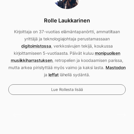
Rolle Laukkarinen
Kirjoittaja on 37-vuotias elämäntapanörtti, ammatiltaan
yrittäjä ja teknologiajohtaja perustamassaan
digitoimistossa
, verkkosivujen tekijä, koukussa
kirjoittamiseen 5-vuotiaasta. Päivät kuluu
monipuolisen
musiikkiharrastuksen
, retropelien ja koodaamisen parissa,
mutta arkea piristyttää myös vaimo ja kaksi lasta.
Mastodon
ja
leffat
lähellä sydäntä.
Lue Rollesta lisää