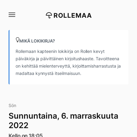
Siirry
suoraan
ROLLEMAA
sisältöön
MIKÄ LOKIKIRJA?
Rollemaan kapteenin lokikirja on Rollen kevyt
päiväkirja ja päivittäinen kirjoitushaaste. Tavoitteena
on kehittää mielenterveyttä, kirjoittamisharrastusta ja
madaltaa kynnystä itseilmaisuun.
Sön
Sunnuntaina, 6. marraskuuta
2022
Kello on 18:05